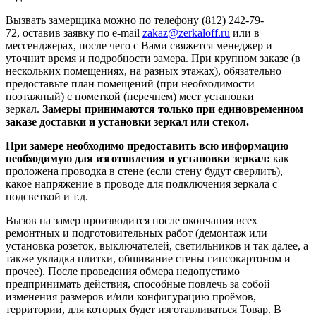
Вызвать замерщика можно по телефону (812) 242-79-
72, оставив заявку по e-mail
zakaz@zerkaloff.ru
или в
мессенджерах, после чего с Вами свяжется менеджер и
уточнит время и подробности замера. При крупном заказе (в
нескольких помещениях, на разных этажах), обязательно
предоставьте план помещений (при необходимости
поэтажный) с пометкой (перечнем) мест установки
зеркал.
Замеры принимаются только при единовременном
заказе доставки и установки зеркал или стекол.
При замере необходимо предоставить всю информацию
необходимую для изготовления и установки зеркал:
как
проложена проводка в стене (если стену будут сверлить),
какое напряжение в проводе для подключения зеркала с
подсветкой и т.д.
Вызов на замер производится после окончания всех
ремонтных и подготовительных работ (демонтаж или
установка розеток, выключателей, светильников и так далее, а
также укладка плитки, обшивание стены гипсокартоном и
прочее). После проведения обмера недопустимо
предпринимать действия, способные повлечь за собой
изменения размеров и/или конфигурацию проёмов,
территории, для которых будет изготавливаться Товар. В